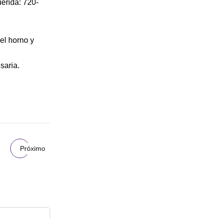
uerida: 720-
del horno y
saria.
Próximo