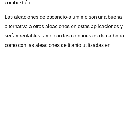
combustión.
Las aleaciones de escandio-aluminio son una buena
alternativa a otras aleaciones en estas aplicaciones y
serían rentables tanto con los compuestos de carbono
como con las aleaciones de titanio utilizadas en
aplicaciones aeroespaciales con un material que es un 40
% más ligero y más barato de fabricar (por un factor de 10).
aún así ofrecen propiedades de resistencia mecánica
equivalentes.
Las posibles aplicaciones automotrices incluyen piezas de
chasis, carcasas de motores eléctricos, bandejas de
baterías de vehículos eléctricos, tanques de combustible
de hidrógeno, componentes de choque, piezas de
suspensión, bloques de motor, material de matriz de