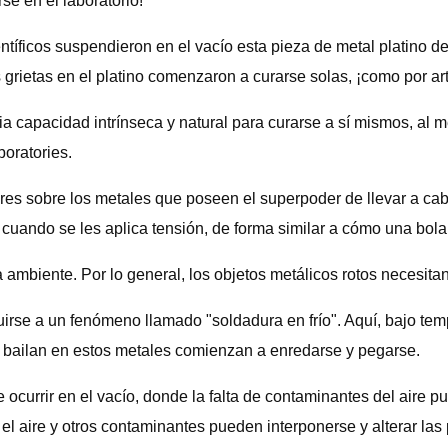
se en el laboratorio!
entíficos suspendieron en el vacío esta pieza de metal platino 
rietas en el platino comenzaron a curarse solas, ¡como por ar
 capacidad intrínseca y natural para curarse a sí mismos, al m
boratories.
es sobre los metales que poseen el superpoder de llevar a cabo
cuando se les aplica tensión, de forma similar a cómo una bola
mbiente. Por lo general, los objetos metálicos rotos necesitan
uirse a un fenómeno llamado "soldadura en frío". Aquí, bajo tem
e bailan en estos metales comienzan a enredarse y pegarse.
 ocurrir en el vacío, donde la falta de contaminantes del aire 
el aire y otros contaminantes pueden interponerse y alterar las