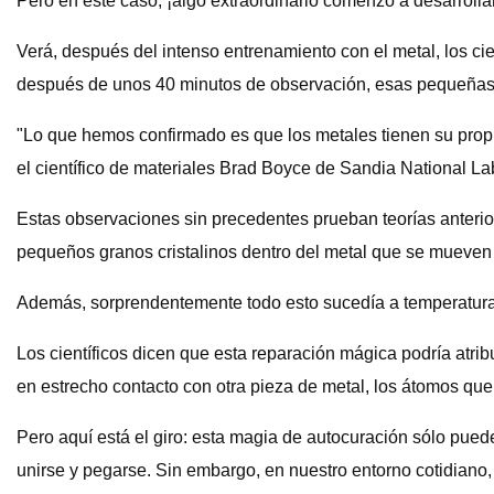
Pero en este caso, ¡algo extraordinario comenzó a desarrollar
Verá, después del intenso entrenamiento con el metal, los ci
después de unos 40 minutos de observación, esas pequeñas g
"Lo que hemos confirmado es que los metales tienen su propia
el científico de materiales Brad Boyce de Sandia National La
Estas observaciones sin precedentes prueban teorías anterior
pequeños granos cristalinos dentro del metal que se mueven 
Además, sorprendentemente todo esto sucedía a temperatura a
Los científicos dicen que esta reparación mágica podría atrib
en estrecho contacto con otra pieza de metal, los átomos qu
Pero aquí está el giro: esta magia de autocuración sólo puede
unirse y pegarse. Sin embargo, en nuestro entorno cotidiano, 