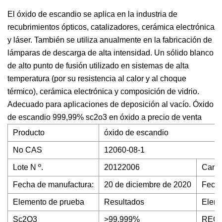
El óxido de escandio se aplica en la industria de
recubrimientos ópticos, catalizadores, cerámica electrónica
y láser. También se utiliza anualmente en la fabricación de
lámparas de descarga de alta intensidad. Un sólido blanco
de alto punto de fusión utilizado en sistemas de alta
temperatura (por su resistencia al calor y al choque
térmico), cerámica electrónica y composición de vidrio.
Adecuado para aplicaciones de deposición al vacío. Óxido
de escandio 999,99% sc2o3 en óxido a precio de venta
Producto
óxido de escandio
No CAS
12060-08-1
Lote N º.
20122006
Canti
Fecha de manufactura:
20 de diciembre de 2020
Fecha
Elemento de prueba
Resultados
Eleme
Sc2O3
>99,999%
REO