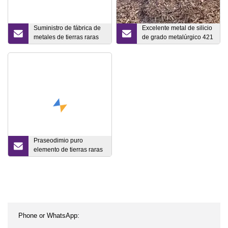
Suministro de fábrica de
Excelente metal de silicio
metales de tierras raras
de grado metalúrgico 421
de escandio de alta
441 553 3303 3305 98%
pureza con buen precio
puro Si
Praseodimio puro
elemento de tierras raras
Pr Metal