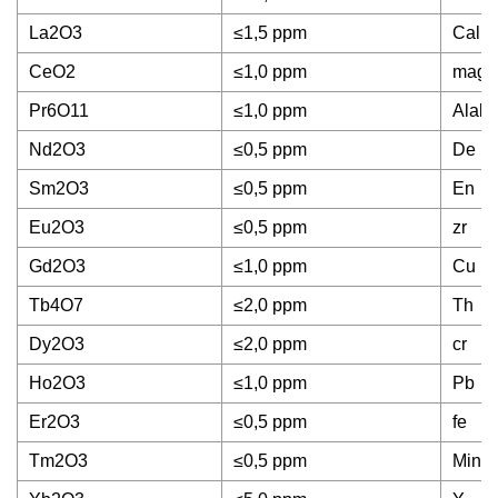
La2O3
≤1,5 ppm
Calif
CeO2
≤1,0 ppm
magn
Pr6O11
≤1,0 ppm
Alab
Nd2O3
≤0,5 ppm
De
Sm2O3
≤0,5 ppm
En
Eu2O3
≤0,5 ppm
zr
Gd2O3
≤1,0 ppm
Cu
Tb4O7
≤2,0 ppm
Th
Dy2O3
≤2,0 ppm
cr
Ho2O3
≤1,0 ppm
Pb
Er2O3
≤0,5 ppm
fe
Tm2O3
≤0,5 ppm
Minn