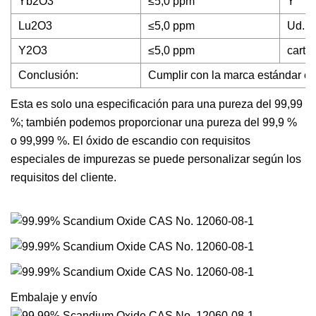
Yb2O3
≤5,0 ppm
Y
Lu2O3
≤5,0 ppm
Ud.
Y2O3
≤5,0 ppm
carta
Conclusión:
Cumplir con la marca estándar em
Esta es solo una especificación para una pureza del 99,99
%; también podemos proporcionar una pureza del 99,9 %
o 99,999 %. El óxido de escandio con requisitos
especiales de impurezas se puede personalizar según los
requisitos del cliente.
Embalaje y envío