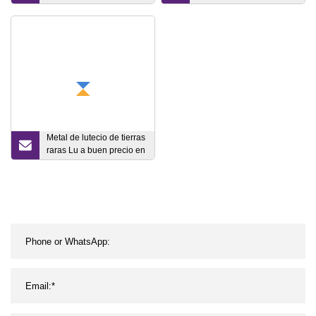
alta pureza 99,9% metal
de tierras raras de metal
de escandio con buen
precio
Metal de lutecio de tierras
raras Lu a buen precio en
venta