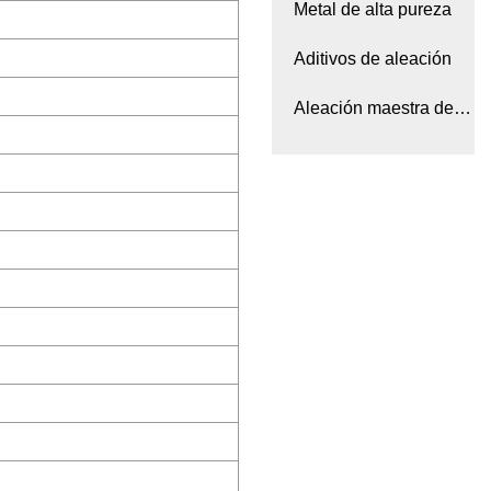
escandio
Metal de alta pureza
Aditivos de aleación
Aleación maestra de
tierras raras