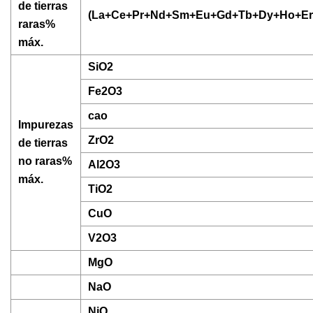
de tierras
(La+Ce+Pr+Nd+Sm+Eu+Gd+Tb+Dy+Ho+Er
raras%
máx.
SiO2
Fe2O3
cao
Impurezas
ZrO2
de tierras
no raras%
Al2O3
máx.
TiO2
CuO
V2O3
MgO
NaO
NiO