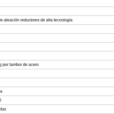
de aleación reductores de alta tecnología
g por tambor de acero
na
0
adas