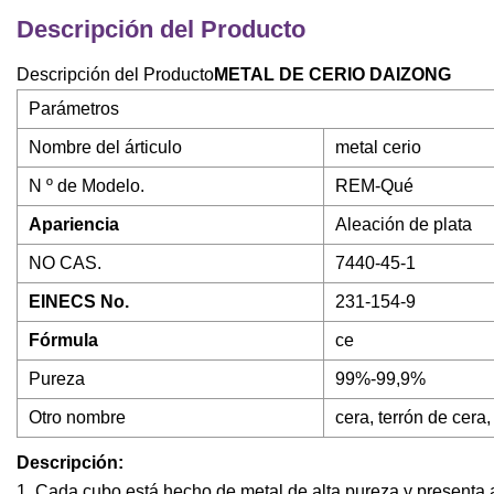
Descripción del Producto
Descripción del Producto
METAL DE CERIO DAIZONG
Parámetros
Nombre del árticulo
metal cerio
N º de Modelo.
REM-Qué
Apariencia
Aleación de plata
NO CAS.
7440-45-1
EINECS No.
231-154-9
Fórmula
ce
Pureza
99%-99,9%
Otro nombre
cera, terrón de cera
Descripción:
1. Cada cubo está hecho de metal de alta pureza y presenta a