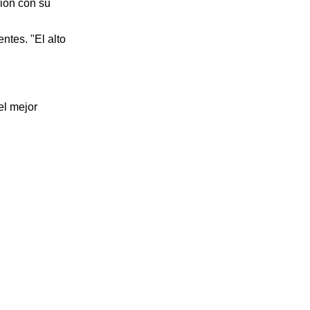
ión con su
ntes. "El alto
el mejor