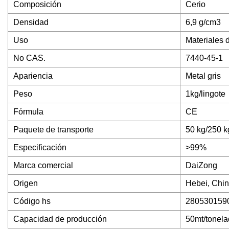
Composición
Cerio
Densidad
6,9 g/cm3
Uso
Materiales 
No CAS.
7440-45-1
Apariencia
Metal gris
Peso
1kg/lingote
Fórmula
CE
Paquete de transporte
50 kg/250 k
Especificación
>99%
Marca comercial
DaiZong
Origen
Hebei, Chi
Código hs
280530159
Capacidad de producción
50mt/tonel