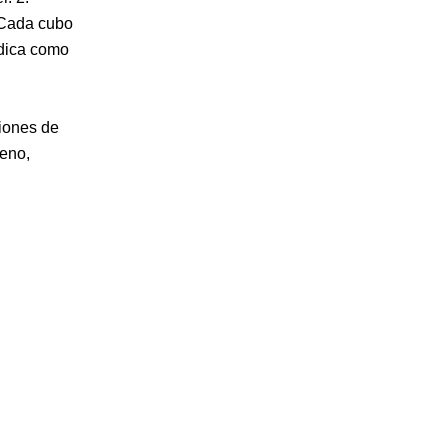
 Cada cubo
ódica como
ciones de
geno,