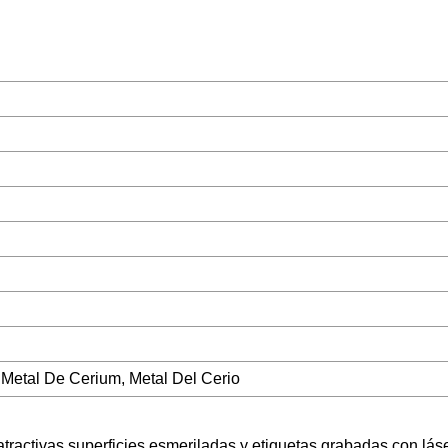
, Metal De Cerium, Metal Del Cerio
tractivas superficies esmeriladas y etiquetas grabadas con láse