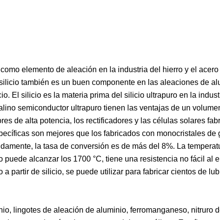
io como elemento de aleación en la industria del hierro y el acer
silicio también es un buen componente en las aleaciones de alu
 El silicio es la materia prima del silicio ultrapuro en la indust
stalino semiconductor ultrapuro tienen las ventajas de un volum
ores de alta potencia, los rectificadores y las células solares fa
pecíficas son mejores que los fabricados con monocristales de
ápidamente, la tasa de conversión es de más del 8%. La tempera
no puede alcanzar los 1700 °C, tiene una resistencia no fácil al
 a partir de silicio, se puede utilizar para fabricar cientos de lu
io, lingotes de aleación de aluminio, ferromanganeso, nitruro