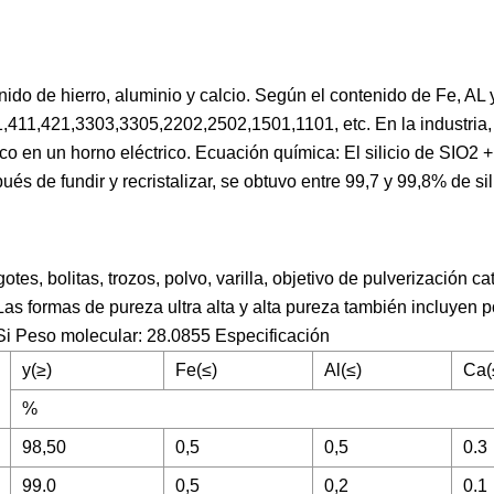
enido de hierro, aluminio y calcio. Según el contenido de Fe, AL 
41,411,421,3303,3305,2202,2502,1501,1101, etc. En la industria, e
nico en un horno eléctrico. Ecuación química: El silicio de SIO2 
és de fundir y recristalizar, se obtuvo entre 99,7 y 99,8% de sil
tes, bolitas, trozos, polvo, varilla, objetivo de pulverización ca
s formas de pureza ultra alta y alta pureza también incluyen p
 Si Peso molecular: 28.0855 Especificación
y(≥)
Fe(≤)
Al(≤)
Ca(
%
98,50
0,5
0,5
0.3
99.0
0,5
0,2
0.1