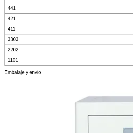
441
421
411
3303
2202
1101
Embalaje y envío