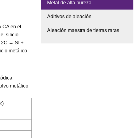
Metal de alta pureza
Aditivos de aleación
y CA en el
Aleación maestra de tierras raras
l silicio
+ 2C → SI +
icio metálico
tódica,
olvo metálico.
≤)