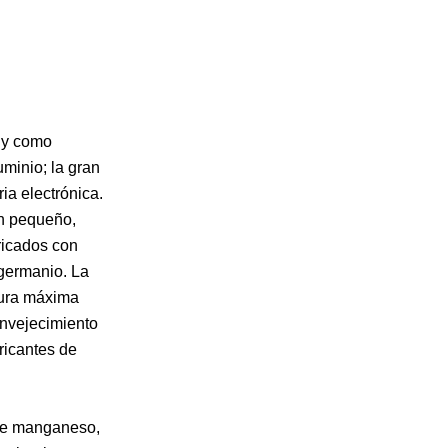
o y como
minio; la gran
ria electrónica.
en pequeño,
bricados con
 germanio. La
tura máxima
 envejecimiento
bricantes de
 de manganeso,